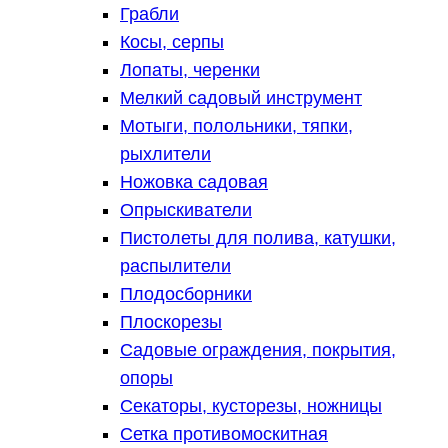
Грабли
Косы, серпы
Лопаты, черенки
Мелкий садовый инструмент
Мотыги, полольники, тяпки,
рыхлители
Ножовка садовая
Опрыскиватели
Пистолеты для полива, катушки,
распылители
Плодосборники
Плоскорезы
Садовые ограждения, покрытия,
опоры
Секаторы, кусторезы, ножницы
Сетка противомоскитная