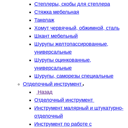
Степлеры, скобы для степлера
Стяжка мебельная
Такелаж
Хомут червячный, обжимной, сталь
Шкант мебельный
Шурупы желтопассированные,
универсальные
Шурупы оцинкованные,
универсальные
Шурупы, саморезы специальные
Отделочный инструмент
Назад
Отделочный инструмент
Инструмент малярный и штукатурно-
отделочный
Инструмент по работе с