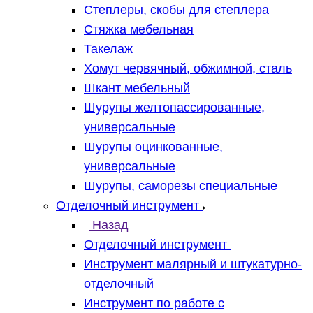
Степлеры, скобы для степлера
Стяжка мебельная
Такелаж
Хомут червячный, обжимной, сталь
Шкант мебельный
Шурупы желтопассированные,
универсальные
Шурупы оцинкованные,
универсальные
Шурупы, саморезы специальные
Отделочный инструмент
Назад
Отделочный инструмент
Инструмент малярный и штукатурно-
отделочный
Инструмент по работе с