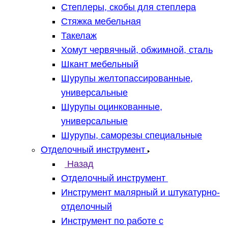
Степлеры, скобы для степлера
Стяжка мебельная
Такелаж
Хомут червячный, обжимной, сталь
Шкант мебельный
Шурупы желтопассированные,
универсальные
Шурупы оцинкованные,
универсальные
Шурупы, саморезы специальные
Отделочный инструмент
Назад
Отделочный инструмент
Инструмент малярный и штукатурно-
отделочный
Инструмент по работе с