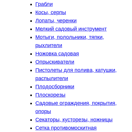
Грабли
Косы, серпы
Лопаты, черенки
Мелкий садовый инструмент
Мотыги, полольники, тяпки,
рыхлители
Ножовка садовая
Опрыскиватели
Пистолеты для полива, катушки,
распылители
Плодосборники
Плоскорезы
Садовые ограждения, покрытия,
опоры
Секаторы, кусторезы, ножницы
Сетка противомоскитная