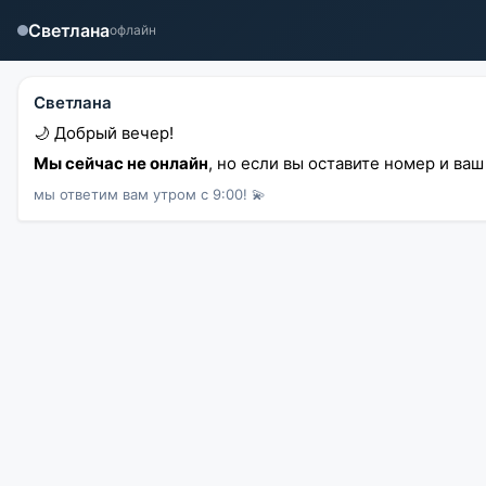
Краснодар
Светлана
офлайн
Главная
Контакты
Светлана
Компания
🌙 Добрый вечер!
О компании
Мы сейчас не онлайн
, но если вы оставите номер и ва
Отзывы
мы ответим вам утром с 9:00! 💫
Информация
Реквизиты
Магазины
Акции
Поставщикам
Оптовый клуб
Производители