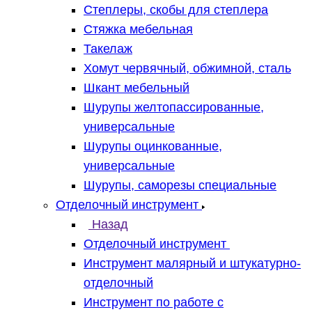
Степлеры, скобы для степлера
Стяжка мебельная
Такелаж
Хомут червячный, обжимной, сталь
Шкант мебельный
Шурупы желтопассированные,
универсальные
Шурупы оцинкованные,
универсальные
Шурупы, саморезы специальные
Отделочный инструмент
Назад
Отделочный инструмент
Инструмент малярный и штукатурно-
отделочный
Инструмент по работе с