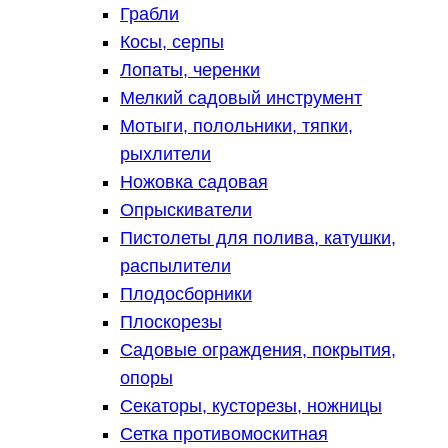
Грабли
Косы, серпы
Лопаты, черенки
Мелкий садовый инструмент
Мотыги, полольники, тяпки,
рыхлители
Ножовка садовая
Опрыскиватели
Пистолеты для полива, катушки,
распылители
Плодосборники
Плоскорезы
Садовые ограждения, покрытия,
опоры
Секаторы, кусторезы, ножницы
Сетка противомоскитная