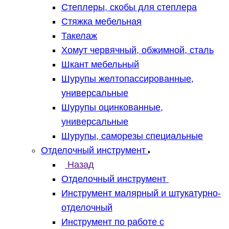
Степлеры, скобы для степлера
Стяжка мебельная
Такелаж
Хомут червячный, обжимной, сталь
Шкант мебельный
Шурупы желтопассированные,
универсальные
Шурупы оцинкованные,
универсальные
Шурупы, саморезы специальные
Отделочный инструмент
Назад
Отделочный инструмент
Инструмент малярный и штукатурно-
отделочный
Инструмент по работе с