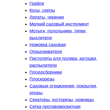
Грабли
Косы, серпы
Лопаты, черенки
Мелкий садовый инструмент
Мотыги, полольники, тяпки,
рыхлители
Ножовка садовая
Опрыскиватели
Пистолеты для полива, катушки,
распылители
Плодосборники
Плоскорезы
Садовые ограждения, покрытия,
опоры
Секаторы, кусторезы, ножницы
Сетка противомоскитная