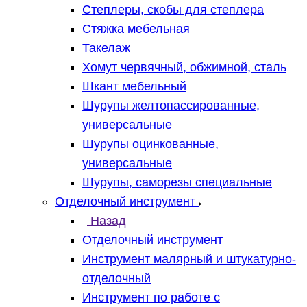
Степлеры, скобы для степлера
Стяжка мебельная
Такелаж
Хомут червячный, обжимной, сталь
Шкант мебельный
Шурупы желтопассированные,
универсальные
Шурупы оцинкованные,
универсальные
Шурупы, саморезы специальные
Отделочный инструмент
Назад
Отделочный инструмент
Инструмент малярный и штукатурно-
отделочный
Инструмент по работе с