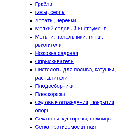
Грабли
Косы, серпы
Лопаты, черенки
Мелкий садовый инструмент
Мотыги, полольники, тяпки,
рыхлители
Ножовка садовая
Опрыскиватели
Пистолеты для полива, катушки,
распылители
Плодосборники
Плоскорезы
Садовые ограждения, покрытия,
опоры
Секаторы, кусторезы, ножницы
Сетка противомоскитная