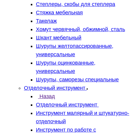
Степлеры, скобы для степлера
Стяжка мебельная
Такелаж
Хомут червячный, обжимной, сталь
Шкант мебельный
Шурупы желтопассированные,
универсальные
Шурупы оцинкованные,
универсальные
Шурупы, саморезы специальные
Отделочный инструмент
Назад
Отделочный инструмент
Инструмент малярный и штукатурно-
отделочный
Инструмент по работе с