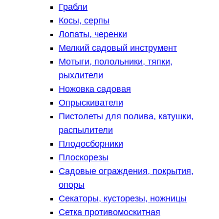
Грабли
Косы, серпы
Лопаты, черенки
Мелкий садовый инструмент
Мотыги, полольники, тяпки,
рыхлители
Ножовка садовая
Опрыскиватели
Пистолеты для полива, катушки,
распылители
Плодосборники
Плоскорезы
Садовые ограждения, покрытия,
опоры
Секаторы, кусторезы, ножницы
Сетка противомоскитная