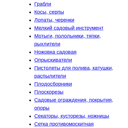
Грабли
Косы, серпы
Лопаты, черенки
Мелкий садовый инструмент
Мотыги, полольники, тяпки,
рыхлители
Ножовка садовая
Опрыскиватели
Пистолеты для полива, катушки,
распылители
Плодосборники
Плоскорезы
Садовые ограждения, покрытия,
опоры
Секаторы, кусторезы, ножницы
Сетка противомоскитная