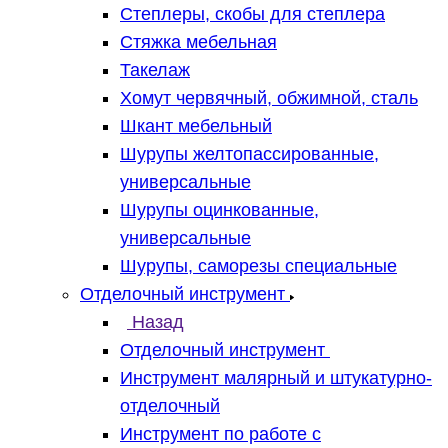
Степлеры, скобы для степлера
Стяжка мебельная
Такелаж
Хомут червячный, обжимной, сталь
Шкант мебельный
Шурупы желтопассированные,
универсальные
Шурупы оцинкованные,
универсальные
Шурупы, саморезы специальные
Отделочный инструмент
Назад
Отделочный инструмент
Инструмент малярный и штукатурно-
отделочный
Инструмент по работе с