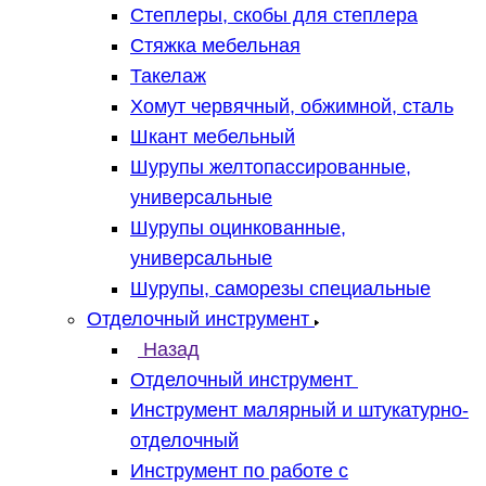
Степлеры, скобы для степлера
Стяжка мебельная
Такелаж
Хомут червячный, обжимной, сталь
Шкант мебельный
Шурупы желтопассированные,
универсальные
Шурупы оцинкованные,
универсальные
Шурупы, саморезы специальные
Отделочный инструмент
Назад
Отделочный инструмент
Инструмент малярный и штукатурно-
отделочный
Инструмент по работе с