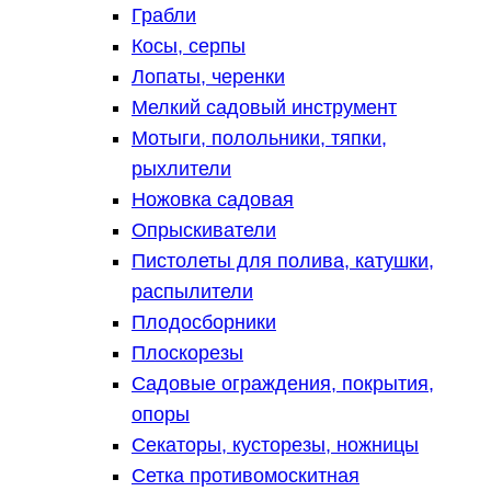
Грабли
Косы, серпы
Лопаты, черенки
Мелкий садовый инструмент
Мотыги, полольники, тяпки,
рыхлители
Ножовка садовая
Опрыскиватели
Пистолеты для полива, катушки,
распылители
Плодосборники
Плоскорезы
Садовые ограждения, покрытия,
опоры
Секаторы, кусторезы, ножницы
Сетка противомоскитная