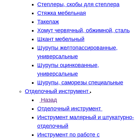
Степлеры, скобы для степлера
Стяжка мебельная
Такелаж
Хомут червячный, обжимной, сталь
Шкант мебельный
Шурупы желтопассированные,
универсальные
Шурупы оцинкованные,
универсальные
Шурупы, саморезы специальные
Отделочный инструмент
Назад
Отделочный инструмент
Инструмент малярный и штукатурно-
отделочный
Инструмент по работе с