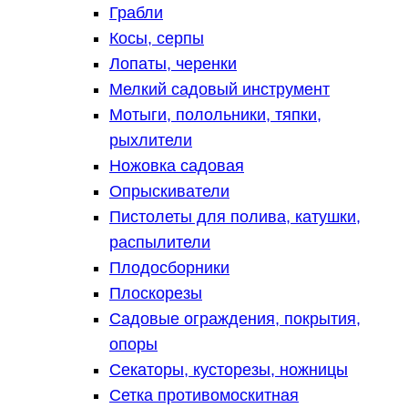
Грабли
Косы, серпы
Лопаты, черенки
Мелкий садовый инструмент
Мотыги, полольники, тяпки,
рыхлители
Ножовка садовая
Опрыскиватели
Пистолеты для полива, катушки,
распылители
Плодосборники
Плоскорезы
Садовые ограждения, покрытия,
опоры
Секаторы, кусторезы, ножницы
Сетка противомоскитная