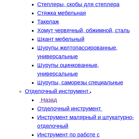
Степлеры, скобы для степлера
Стяжка мебельная
Такелаж
Хомут червячный, обжимной, сталь
Шкант мебельный
Шурупы желтопассированные,
универсальные
Шурупы оцинкованные,
универсальные
Шурупы, саморезы специальные
Отделочный инструмент
Назад
Отделочный инструмент
Инструмент малярный и штукатурно-
отделочный
Инструмент по работе с