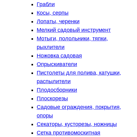
Грабли
Косы, серпы
Лопаты, черенки
Мелкий садовый инструмент
Мотыги, полольники, тяпки,
рыхлители
Ножовка садовая
Опрыскиватели
Пистолеты для полива, катушки,
распылители
Плодосборники
Плоскорезы
Садовые ограждения, покрытия,
опоры
Секаторы, кусторезы, ножницы
Сетка противомоскитная