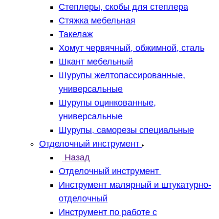
Степлеры, скобы для степлера
Стяжка мебельная
Такелаж
Хомут червячный, обжимной, сталь
Шкант мебельный
Шурупы желтопассированные,
универсальные
Шурупы оцинкованные,
универсальные
Шурупы, саморезы специальные
Отделочный инструмент
Назад
Отделочный инструмент
Инструмент малярный и штукатурно-
отделочный
Инструмент по работе с