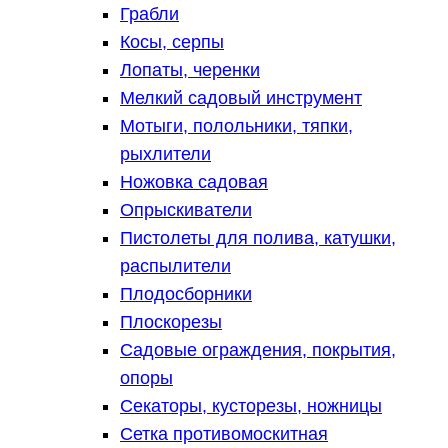
Грабли
Косы, серпы
Лопаты, черенки
Мелкий садовый инструмент
Мотыги, полольники, тяпки,
рыхлители
Ножовка садовая
Опрыскиватели
Пистолеты для полива, катушки,
распылители
Плодосборники
Плоскорезы
Садовые ограждения, покрытия,
опоры
Секаторы, кусторезы, ножницы
Сетка противомоскитная