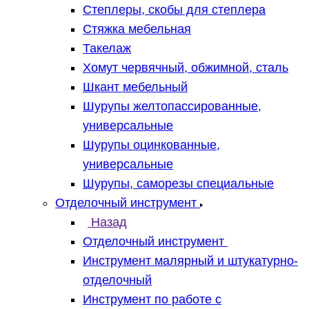
Степлеры, скобы для степлера
Стяжка мебельная
Такелаж
Хомут червячный, обжимной, сталь
Шкант мебельный
Шурупы желтопассированные,
универсальные
Шурупы оцинкованные,
универсальные
Шурупы, саморезы специальные
Отделочный инструмент
Назад
Отделочный инструмент
Инструмент малярный и штукатурно-
отделочный
Инструмент по работе с