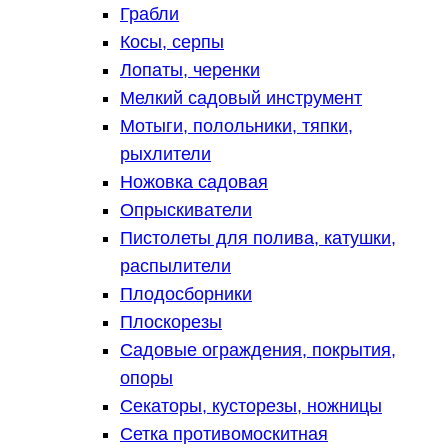
Грабли
Косы, серпы
Лопаты, черенки
Мелкий садовый инструмент
Мотыги, полольники, тяпки,
рыхлители
Ножовка садовая
Опрыскиватели
Пистолеты для полива, катушки,
распылители
Плодосборники
Плоскорезы
Садовые ограждения, покрытия,
опоры
Секаторы, кусторезы, ножницы
Сетка противомоскитная