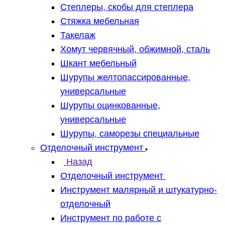
Степлеры, скобы для степлера
Стяжка мебельная
Такелаж
Хомут червячный, обжимной, сталь
Шкант мебельный
Шурупы желтопассированные,
универсальные
Шурупы оцинкованные,
универсальные
Шурупы, саморезы специальные
Отделочный инструмент
Назад
Отделочный инструмент
Инструмент малярный и штукатурно-
отделочный
Инструмент по работе с