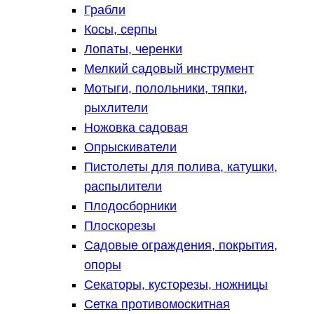
Грабли
Косы, серпы
Лопаты, черенки
Мелкий садовый инструмент
Мотыги, полольники, тяпки,
рыхлители
Ножовка садовая
Опрыскиватели
Пистолеты для полива, катушки,
распылители
Плодосборники
Плоскорезы
Садовые ограждения, покрытия,
опоры
Секаторы, кусторезы, ножницы
Сетка противомоскитная