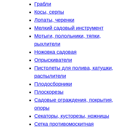
Грабли
Косы, серпы
Лопаты, черенки
Мелкий садовый инструмент
Мотыги, полольники, тяпки,
рыхлители
Ножовка садовая
Опрыскиватели
Пистолеты для полива, катушки,
распылители
Плодосборники
Плоскорезы
Садовые ограждения, покрытия,
опоры
Секаторы, кусторезы, ножницы
Сетка противомоскитная