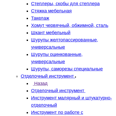
Степлеры, скобы для степлера
Стяжка мебельная
Такелаж
Хомут червячный, обжимной, сталь
Шкант мебельный
Шурупы желтопассированные,
универсальные
Шурупы оцинкованные,
универсальные
Шурупы, саморезы специальные
Отделочный инструмент
Назад
Отделочный инструмент
Инструмент малярный и штукатурно-
отделочный
Инструмент по работе с