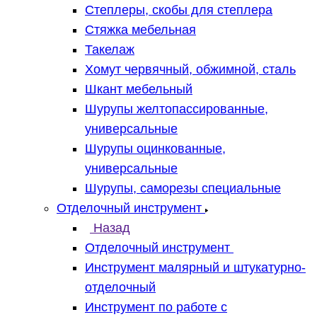
Степлеры, скобы для степлера
Стяжка мебельная
Такелаж
Хомут червячный, обжимной, сталь
Шкант мебельный
Шурупы желтопассированные,
универсальные
Шурупы оцинкованные,
универсальные
Шурупы, саморезы специальные
Отделочный инструмент
Назад
Отделочный инструмент
Инструмент малярный и штукатурно-
отделочный
Инструмент по работе с