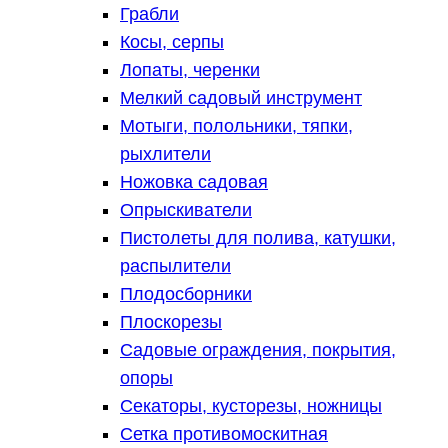
Грабли
Косы, серпы
Лопаты, черенки
Мелкий садовый инструмент
Мотыги, полольники, тяпки,
рыхлители
Ножовка садовая
Опрыскиватели
Пистолеты для полива, катушки,
распылители
Плодосборники
Плоскорезы
Садовые ограждения, покрытия,
опоры
Секаторы, кусторезы, ножницы
Сетка противомоскитная