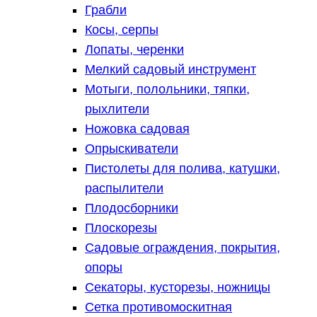
Грабли
Косы, серпы
Лопаты, черенки
Мелкий садовый инструмент
Мотыги, полольники, тяпки,
рыхлители
Ножовка садовая
Опрыскиватели
Пистолеты для полива, катушки,
распылители
Плодосборники
Плоскорезы
Садовые ограждения, покрытия,
опоры
Секаторы, кусторезы, ножницы
Сетка противомоскитная