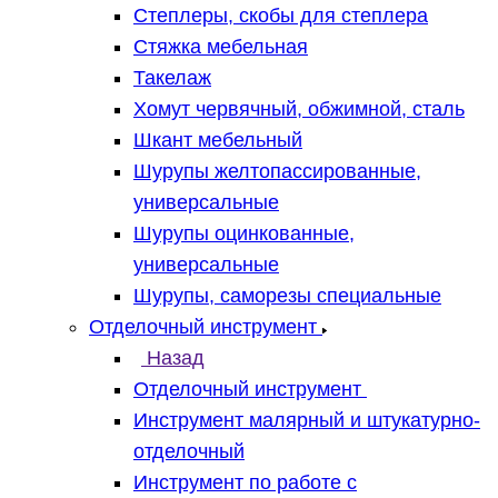
Степлеры, скобы для степлера
Стяжка мебельная
Такелаж
Хомут червячный, обжимной, сталь
Шкант мебельный
Шурупы желтопассированные,
универсальные
Шурупы оцинкованные,
универсальные
Шурупы, саморезы специальные
Отделочный инструмент
Назад
Отделочный инструмент
Инструмент малярный и штукатурно-
отделочный
Инструмент по работе с