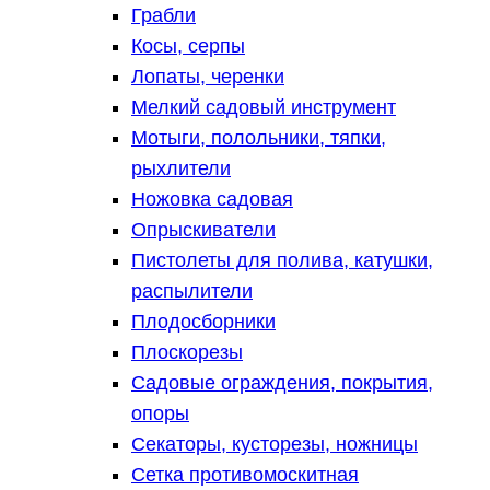
Грабли
Косы, серпы
Лопаты, черенки
Мелкий садовый инструмент
Мотыги, полольники, тяпки,
рыхлители
Ножовка садовая
Опрыскиватели
Пистолеты для полива, катушки,
распылители
Плодосборники
Плоскорезы
Садовые ограждения, покрытия,
опоры
Секаторы, кусторезы, ножницы
Сетка противомоскитная