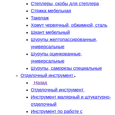
Степлеры, скобы для степлера
Стяжка мебельная
Такелаж
Хомут червячный, обжимной, сталь
Шкант мебельный
Шурупы желтопассированные,
универсальные
Шурупы оцинкованные,
универсальные
Шурупы, саморезы специальные
Отделочный инструмент
Назад
Отделочный инструмент
Инструмент малярный и штукатурно-
отделочный
Инструмент по работе с