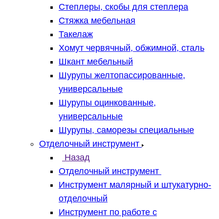
Степлеры, скобы для степлера
Стяжка мебельная
Такелаж
Хомут червячный, обжимной, сталь
Шкант мебельный
Шурупы желтопассированные,
универсальные
Шурупы оцинкованные,
универсальные
Шурупы, саморезы специальные
Отделочный инструмент
Назад
Отделочный инструмент
Инструмент малярный и штукатурно-
отделочный
Инструмент по работе с