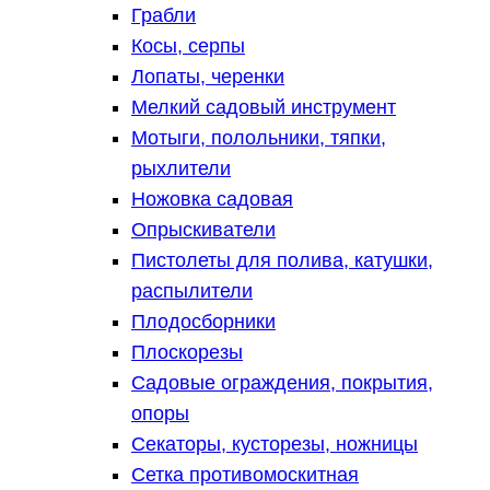
Грабли
Косы, серпы
Лопаты, черенки
Мелкий садовый инструмент
Мотыги, полольники, тяпки,
рыхлители
Ножовка садовая
Опрыскиватели
Пистолеты для полива, катушки,
распылители
Плодосборники
Плоскорезы
Садовые ограждения, покрытия,
опоры
Секаторы, кусторезы, ножницы
Сетка противомоскитная