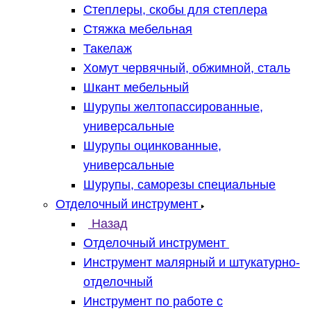
Степлеры, скобы для степлера
Стяжка мебельная
Такелаж
Хомут червячный, обжимной, сталь
Шкант мебельный
Шурупы желтопассированные,
универсальные
Шурупы оцинкованные,
универсальные
Шурупы, саморезы специальные
Отделочный инструмент
Назад
Отделочный инструмент
Инструмент малярный и штукатурно-
отделочный
Инструмент по работе с