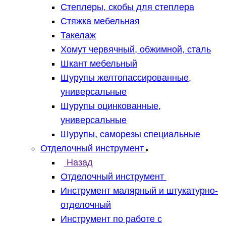
Степлеры, скобы для степлера
Стяжка мебельная
Такелаж
Хомут червячный, обжимной, сталь
Шкант мебельный
Шурупы желтопассированные,
универсальные
Шурупы оцинкованные,
универсальные
Шурупы, саморезы специальные
Отделочный инструмент
Назад
Отделочный инструмент
Инструмент малярный и штукатурно-
отделочный
Инструмент по работе с