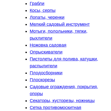
Грабли
Косы, серпы
Лопаты, черенки
Мелкий садовый инструмент
Мотыги, полольники, тяпки,
рыхлители
Ножовка садовая
Опрыскиватели
Пистолеты для полива, катушки,
распылители
Плодосборники
Плоскорезы
Садовые ограждения, покрытия,
опоры
Секаторы, кусторезы, ножницы
Сетка противомоскитная