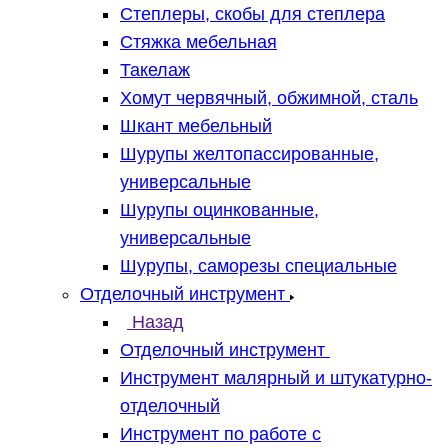
Степлеры, скобы для степлера
Стяжка мебельная
Такелаж
Хомут червячный, обжимной, сталь
Шкант мебельный
Шурупы желтопассированные,
универсальные
Шурупы оцинкованные,
универсальные
Шурупы, саморезы специальные
Отделочный инструмент
Назад
Отделочный инструмент
Инструмент малярный и штукатурно-
отделочный
Инструмент по работе с