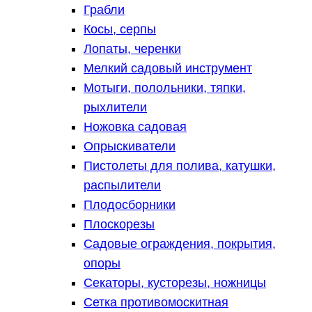
Грабли
Косы, серпы
Лопаты, черенки
Мелкий садовый инструмент
Мотыги, полольники, тяпки,
рыхлители
Ножовка садовая
Опрыскиватели
Пистолеты для полива, катушки,
распылители
Плодосборники
Плоскорезы
Садовые ограждения, покрытия,
опоры
Секаторы, кусторезы, ножницы
Сетка противомоскитная