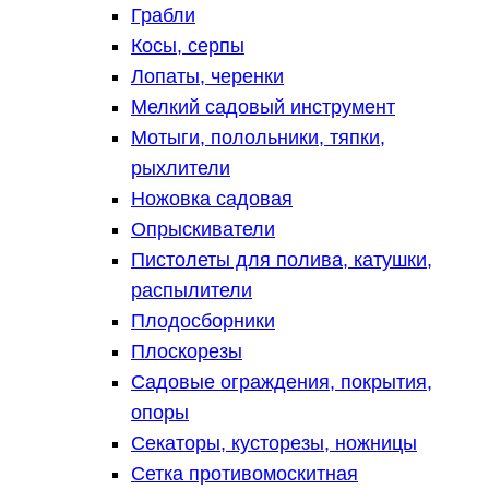
Грабли
Косы, серпы
Лопаты, черенки
Мелкий садовый инструмент
Мотыги, полольники, тяпки,
рыхлители
Ножовка садовая
Опрыскиватели
Пистолеты для полива, катушки,
распылители
Плодосборники
Плоскорезы
Садовые ограждения, покрытия,
опоры
Секаторы, кусторезы, ножницы
Сетка противомоскитная