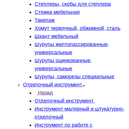
Степлеры, скобы для степлера
Стяжка мебельная
Такелаж
Хомут червячный, обжимной, сталь
Шкант мебельный
Шурупы желтопассированные,
универсальные
Шурупы оцинкованные,
универсальные
Шурупы, саморезы специальные
Отделочный инструмент
Назад
Отделочный инструмент
Инструмент малярный и штукатурно-
отделочный
Инструмент по работе с