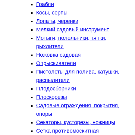
Грабли
Косы, серпы
Лопаты, черенки
Мелкий садовый инструмент
Мотыги, полольники, тяпки,
рыхлители
Ножовка садовая
Опрыскиватели
Пистолеты для полива, катушки,
распылители
Плодосборники
Плоскорезы
Садовые ограждения, покрытия,
опоры
Секаторы, кусторезы, ножницы
Сетка противомоскитная