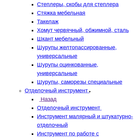
Степлеры, скобы для степлера
Стяжка мебельная
Такелаж
Хомут червячный, обжимной, сталь
Шкант мебельный
Шурупы желтопассированные,
универсальные
Шурупы оцинкованные,
универсальные
Шурупы, саморезы специальные
Отделочный инструмент
Назад
Отделочный инструмент
Инструмент малярный и штукатурно-
отделочный
Инструмент по работе с