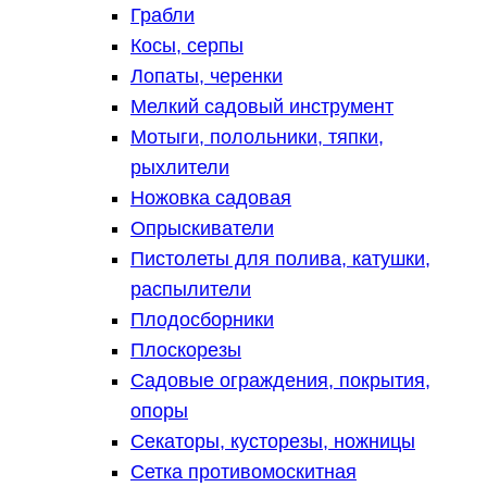
Грабли
Косы, серпы
Лопаты, черенки
Мелкий садовый инструмент
Мотыги, полольники, тяпки,
рыхлители
Ножовка садовая
Опрыскиватели
Пистолеты для полива, катушки,
распылители
Плодосборники
Плоскорезы
Садовые ограждения, покрытия,
опоры
Секаторы, кусторезы, ножницы
Сетка противомоскитная