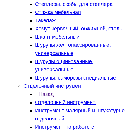
Степлеры, скобы для степлера
Стяжка мебельная
Такелаж
Хомут червячный, обжимной, сталь
Шкант мебельный
Шурупы желтопассированные,
универсальные
Шурупы оцинкованные,
универсальные
Шурупы, саморезы специальные
Отделочный инструмент
Назад
Отделочный инструмент
Инструмент малярный и штукатурно-
отделочный
Инструмент по работе с