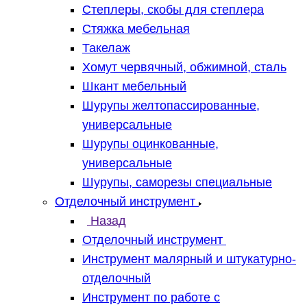
Степлеры, скобы для степлера
Стяжка мебельная
Такелаж
Хомут червячный, обжимной, сталь
Шкант мебельный
Шурупы желтопассированные,
универсальные
Шурупы оцинкованные,
универсальные
Шурупы, саморезы специальные
Отделочный инструмент
Назад
Отделочный инструмент
Инструмент малярный и штукатурно-
отделочный
Инструмент по работе с