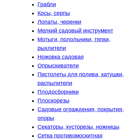
Грабли
Косы, серпы
Лопаты, черенки
Мелкий садовый инструмент
Мотыги, полольники, тяпки,
рыхлители
Ножовка садовая
Опрыскиватели
Пистолеты для полива, катушки,
распылители
Плодосборники
Плоскорезы
Садовые ограждения, покрытия,
опоры
Секаторы, кусторезы, ножницы
Сетка противомоскитная