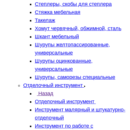
Степлеры, скобы для степлера
Стяжка мебельная
Такелаж
Хомут червячный, обжимной, сталь
Шкант мебельный
Шурупы желтопассированные,
универсальные
Шурупы оцинкованные,
универсальные
Шурупы, саморезы специальные
Отделочный инструмент
Назад
Отделочный инструмент
Инструмент малярный и штукатурно-
отделочный
Инструмент по работе с