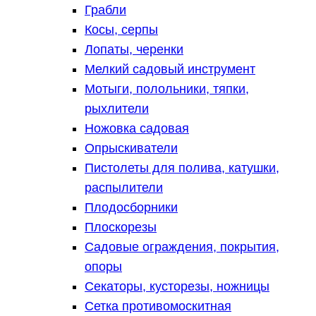
Грабли
Косы, серпы
Лопаты, черенки
Мелкий садовый инструмент
Мотыги, полольники, тяпки,
рыхлители
Ножовка садовая
Опрыскиватели
Пистолеты для полива, катушки,
распылители
Плодосборники
Плоскорезы
Садовые ограждения, покрытия,
опоры
Секаторы, кусторезы, ножницы
Сетка противомоскитная