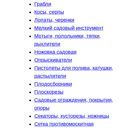
Грабли
Косы, серпы
Лопаты, черенки
Мелкий садовый инструмент
Мотыги, полольники, тяпки,
рыхлители
Ножовка садовая
Опрыскиватели
Пистолеты для полива, катушки,
распылители
Плодосборники
Плоскорезы
Садовые ограждения, покрытия,
опоры
Секаторы, кусторезы, ножницы
Сетка противомоскитная