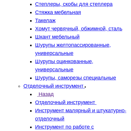
Степлеры, скобы для степлера
Стяжка мебельная
Такелаж
Хомут червячный, обжимной, сталь
Шкант мебельный
Шурупы желтопассированные,
универсальные
Шурупы оцинкованные,
универсальные
Шурупы, саморезы специальные
Отделочный инструмент
Назад
Отделочный инструмент
Инструмент малярный и штукатурно-
отделочный
Инструмент по работе с