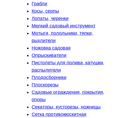
Грабли
Косы, серпы
Лопаты, черенки
Мелкий садовый инструмент
Мотыги, полольники, тяпки,
рыхлители
Ножовка садовая
Опрыскиватели
Пистолеты для полива, катушки,
распылители
Плодосборники
Плоскорезы
Садовые ограждения, покрытия,
опоры
Секаторы, кусторезы, ножницы
Сетка противомоскитная