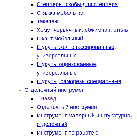
Степлеры, скобы для степлера
Стяжка мебельная
Такелаж
Хомут червячный, обжимной, сталь
Шкант мебельный
Шурупы желтопассированные,
универсальные
Шурупы оцинкованные,
универсальные
Шурупы, саморезы специальные
Отделочный инструмент
Назад
Отделочный инструмент
Инструмент малярный и штукатурно-
отделочный
Инструмент по работе с