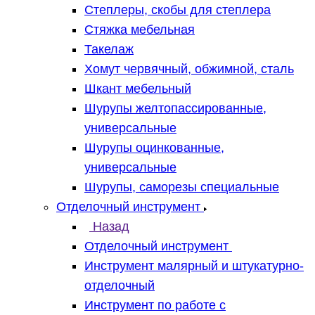
Степлеры, скобы для степлера
Стяжка мебельная
Такелаж
Хомут червячный, обжимной, сталь
Шкант мебельный
Шурупы желтопассированные,
универсальные
Шурупы оцинкованные,
универсальные
Шурупы, саморезы специальные
Отделочный инструмент
Назад
Отделочный инструмент
Инструмент малярный и штукатурно-
отделочный
Инструмент по работе с