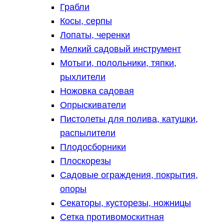
Грабли
Косы, серпы
Лопаты, черенки
Мелкий садовый инструмент
Мотыги, полольники, тяпки,
рыхлители
Ножовка садовая
Опрыскиватели
Пистолеты для полива, катушки,
распылители
Плодосборники
Плоскорезы
Садовые ограждения, покрытия,
опоры
Секаторы, кусторезы, ножницы
Сетка противомоскитная