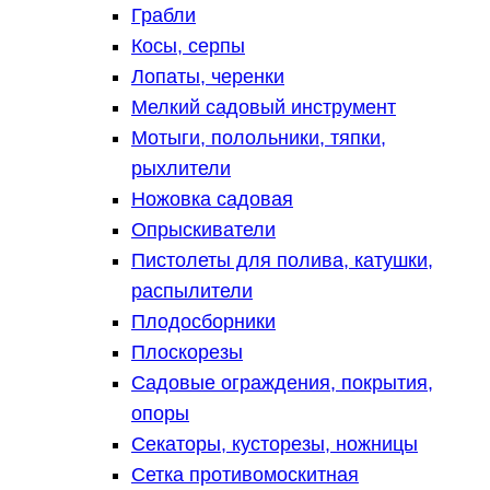
Грабли
Косы, серпы
Лопаты, черенки
Мелкий садовый инструмент
Мотыги, полольники, тяпки,
рыхлители
Ножовка садовая
Опрыскиватели
Пистолеты для полива, катушки,
распылители
Плодосборники
Плоскорезы
Садовые ограждения, покрытия,
опоры
Секаторы, кусторезы, ножницы
Сетка противомоскитная