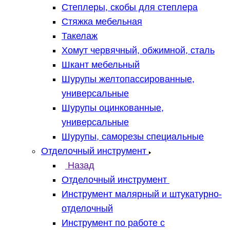
Степлеры, скобы для степлера
Стяжка мебельная
Такелаж
Хомут червячный, обжимной, сталь
Шкант мебельный
Шурупы желтопассированные,
универсальные
Шурупы оцинкованные,
универсальные
Шурупы, саморезы специальные
Отделочный инструмент
Назад
Отделочный инструмент
Инструмент малярный и штукатурно-
отделочный
Инструмент по работе с