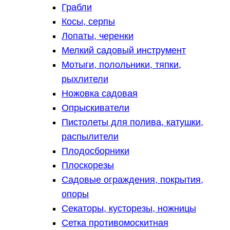
Грабли
Косы, серпы
Лопаты, черенки
Мелкий садовый инструмент
Мотыги, полольники, тяпки,
рыхлители
Ножовка садовая
Опрыскиватели
Пистолеты для полива, катушки,
распылители
Плодосборники
Плоскорезы
Садовые ограждения, покрытия,
опоры
Секаторы, кусторезы, ножницы
Сетка противомоскитная