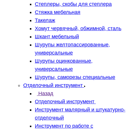
Степлеры, скобы для степлера
Стяжка мебельная
Такелаж
Хомут червячный, обжимной, сталь
Шкант мебельный
Шурупы желтопассированные,
универсальные
Шурупы оцинкованные,
универсальные
Шурупы, саморезы специальные
Отделочный инструмент
Назад
Отделочный инструмент
Инструмент малярный и штукатурно-
отделочный
Инструмент по работе с