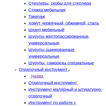
Степлеры, скобы для степлера
Стяжка мебельная
Такелаж
Хомут червячный, обжимной, сталь
Шкант мебельный
Шурупы желтопассированные,
универсальные
Шурупы оцинкованные,
универсальные
Шурупы, саморезы специальные
Отделочный инструмент
Назад
Отделочный инструмент
Инструмент малярный и штукатурно-
отделочный
Инструмент по работе с