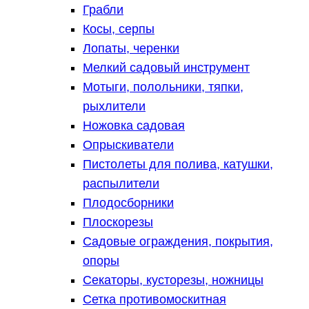
Грабли
Косы, серпы
Лопаты, черенки
Мелкий садовый инструмент
Мотыги, полольники, тяпки,
рыхлители
Ножовка садовая
Опрыскиватели
Пистолеты для полива, катушки,
распылители
Плодосборники
Плоскорезы
Садовые ограждения, покрытия,
опоры
Секаторы, кусторезы, ножницы
Сетка противомоскитная