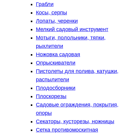
Грабли
Косы, серпы
Лопаты, черенки
Мелкий садовый инструмент
Мотыги, полольники, тяпки,
рыхлители
Ножовка садовая
Опрыскиватели
Пистолеты для полива, катушки,
распылители
Плодосборники
Плоскорезы
Садовые ограждения, покрытия,
опоры
Секаторы, кусторезы, ножницы
Сетка противомоскитная