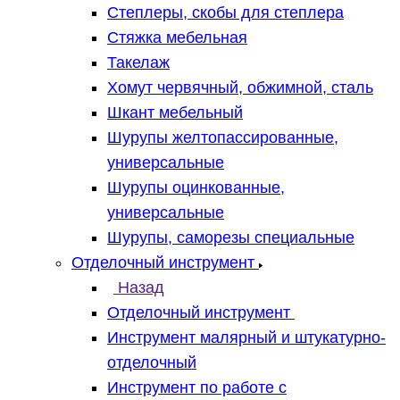
Степлеры, скобы для степлера
Стяжка мебельная
Такелаж
Хомут червячный, обжимной, сталь
Шкант мебельный
Шурупы желтопассированные,
универсальные
Шурупы оцинкованные,
универсальные
Шурупы, саморезы специальные
Отделочный инструмент
Назад
Отделочный инструмент
Инструмент малярный и штукатурно-
отделочный
Инструмент по работе с