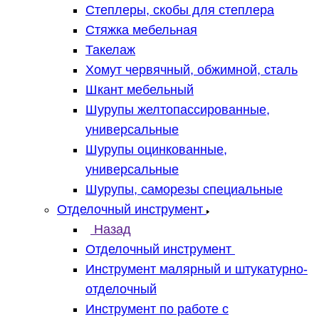
Степлеры, скобы для степлера
Стяжка мебельная
Такелаж
Хомут червячный, обжимной, сталь
Шкант мебельный
Шурупы желтопассированные,
универсальные
Шурупы оцинкованные,
универсальные
Шурупы, саморезы специальные
Отделочный инструмент
Назад
Отделочный инструмент
Инструмент малярный и штукатурно-
отделочный
Инструмент по работе с