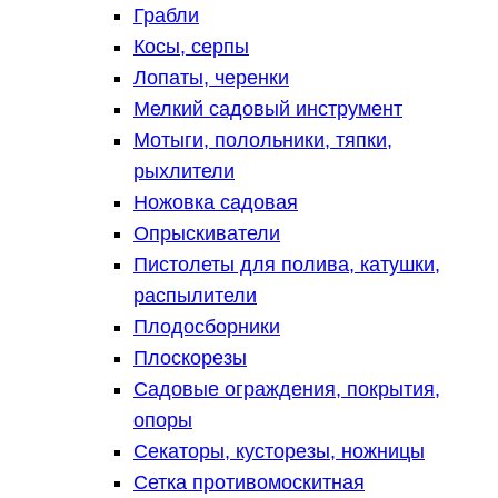
Грабли
Косы, серпы
Лопаты, черенки
Мелкий садовый инструмент
Мотыги, полольники, тяпки,
рыхлители
Ножовка садовая
Опрыскиватели
Пистолеты для полива, катушки,
распылители
Плодосборники
Плоскорезы
Садовые ограждения, покрытия,
опоры
Секаторы, кусторезы, ножницы
Сетка противомоскитная