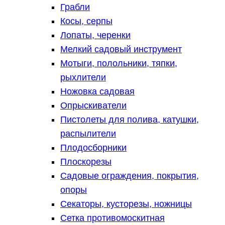
Грабли
Косы, серпы
Лопаты, черенки
Мелкий садовый инструмент
Мотыги, полольники, тяпки,
рыхлители
Ножовка садовая
Опрыскиватели
Пистолеты для полива, катушки,
распылители
Плодосборники
Плоскорезы
Садовые ограждения, покрытия,
опоры
Секаторы, кусторезы, ножницы
Сетка противомоскитная