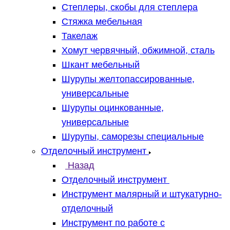
Степлеры, скобы для степлера
Стяжка мебельная
Такелаж
Хомут червячный, обжимной, сталь
Шкант мебельный
Шурупы желтопассированные,
универсальные
Шурупы оцинкованные,
универсальные
Шурупы, саморезы специальные
Отделочный инструмент
Назад
Отделочный инструмент
Инструмент малярный и штукатурно-
отделочный
Инструмент по работе с