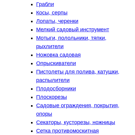
Грабли
Косы, серпы
Лопаты, черенки
Мелкий садовый инструмент
Мотыги, полольники, тяпки,
рыхлители
Ножовка садовая
Опрыскиватели
Пистолеты для полива, катушки,
распылители
Плодосборники
Плоскорезы
Садовые ограждения, покрытия,
опоры
Секаторы, кусторезы, ножницы
Сетка противомоскитная