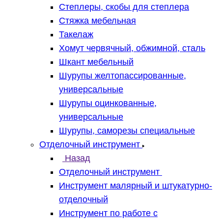
Степлеры, скобы для степлера
Стяжка мебельная
Такелаж
Хомут червячный, обжимной, сталь
Шкант мебельный
Шурупы желтопассированные,
универсальные
Шурупы оцинкованные,
универсальные
Шурупы, саморезы специальные
Отделочный инструмент
Назад
Отделочный инструмент
Инструмент малярный и штукатурно-
отделочный
Инструмент по работе с