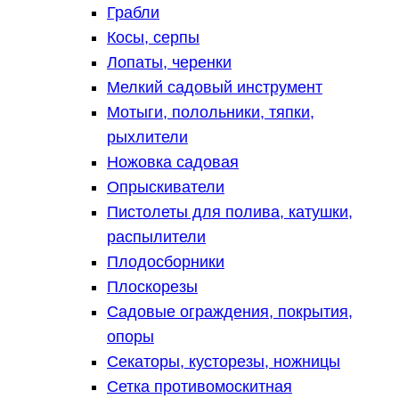
Грабли
Косы, серпы
Лопаты, черенки
Мелкий садовый инструмент
Мотыги, полольники, тяпки,
рыхлители
Ножовка садовая
Опрыскиватели
Пистолеты для полива, катушки,
распылители
Плодосборники
Плоскорезы
Садовые ограждения, покрытия,
опоры
Секаторы, кусторезы, ножницы
Сетка противомоскитная