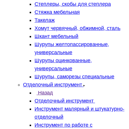
Степлеры, скобы для степлера
Стяжка мебельная
Такелаж
Хомут червячный, обжимной, сталь
Шкант мебельный
Шурупы желтопассированные,
универсальные
Шурупы оцинкованные,
универсальные
Шурупы, саморезы специальные
Отделочный инструмент
Назад
Отделочный инструмент
Инструмент малярный и штукатурно-
отделочный
Инструмент по работе с