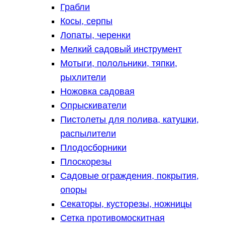
Грабли
Косы, серпы
Лопаты, черенки
Мелкий садовый инструмент
Мотыги, полольники, тяпки,
рыхлители
Ножовка садовая
Опрыскиватели
Пистолеты для полива, катушки,
распылители
Плодосборники
Плоскорезы
Садовые ограждения, покрытия,
опоры
Секаторы, кусторезы, ножницы
Сетка противомоскитная