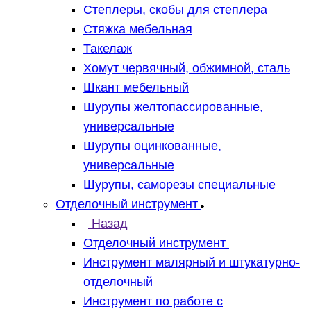
Степлеры, скобы для степлера
Стяжка мебельная
Такелаж
Хомут червячный, обжимной, сталь
Шкант мебельный
Шурупы желтопассированные,
универсальные
Шурупы оцинкованные,
универсальные
Шурупы, саморезы специальные
Отделочный инструмент
Назад
Отделочный инструмент
Инструмент малярный и штукатурно-
отделочный
Инструмент по работе с