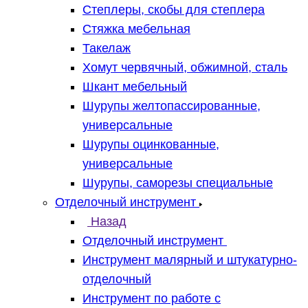
Степлеры, скобы для степлера
Стяжка мебельная
Такелаж
Хомут червячный, обжимной, сталь
Шкант мебельный
Шурупы желтопассированные,
универсальные
Шурупы оцинкованные,
универсальные
Шурупы, саморезы специальные
Отделочный инструмент
Назад
Отделочный инструмент
Инструмент малярный и штукатурно-
отделочный
Инструмент по работе с