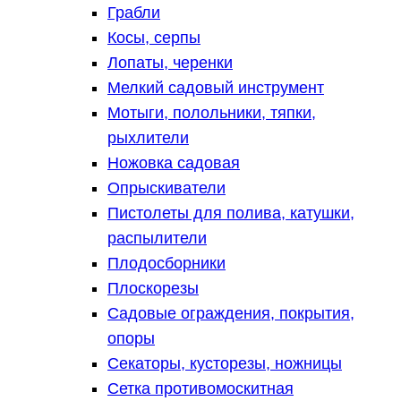
Грабли
Косы, серпы
Лопаты, черенки
Мелкий садовый инструмент
Мотыги, полольники, тяпки,
рыхлители
Ножовка садовая
Опрыскиватели
Пистолеты для полива, катушки,
распылители
Плодосборники
Плоскорезы
Садовые ограждения, покрытия,
опоры
Секаторы, кусторезы, ножницы
Сетка противомоскитная