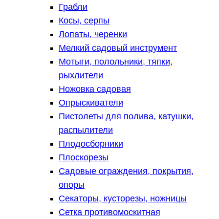
Грабли
Косы, серпы
Лопаты, черенки
Мелкий садовый инструмент
Мотыги, полольники, тяпки,
рыхлители
Ножовка садовая
Опрыскиватели
Пистолеты для полива, катушки,
распылители
Плодосборники
Плоскорезы
Садовые ограждения, покрытия,
опоры
Секаторы, кусторезы, ножницы
Сетка противомоскитная