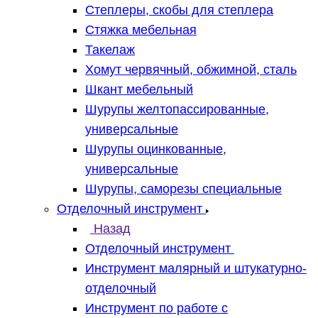
Степлеры, скобы для степлера
Стяжка мебельная
Такелаж
Хомут червячный, обжимной, сталь
Шкант мебельный
Шурупы желтопассированные,
универсальные
Шурупы оцинкованные,
универсальные
Шурупы, саморезы специальные
Отделочный инструмент
Назад
Отделочный инструмент
Инструмент малярный и штукатурно-
отделочный
Инструмент по работе с