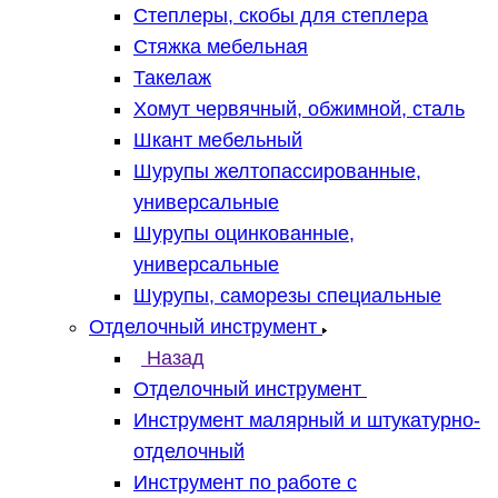
Степлеры, скобы для степлера
Стяжка мебельная
Такелаж
Хомут червячный, обжимной, сталь
Шкант мебельный
Шурупы желтопассированные,
универсальные
Шурупы оцинкованные,
универсальные
Шурупы, саморезы специальные
Отделочный инструмент
Назад
Отделочный инструмент
Инструмент малярный и штукатурно-
отделочный
Инструмент по работе с