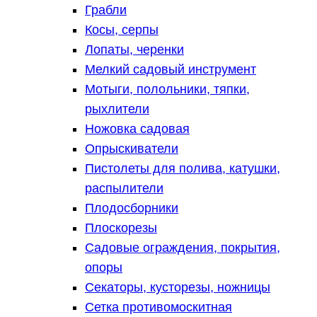
Грабли
Косы, серпы
Лопаты, черенки
Мелкий садовый инструмент
Мотыги, полольники, тяпки,
рыхлители
Ножовка садовая
Опрыскиватели
Пистолеты для полива, катушки,
распылители
Плодосборники
Плоскорезы
Садовые ограждения, покрытия,
опоры
Секаторы, кусторезы, ножницы
Сетка противомоскитная