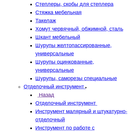
Степлеры, скобы для степлера
Стяжка мебельная
Такелаж
Хомут червячный, обжимной, сталь
Шкант мебельный
Шурупы желтопассированные,
универсальные
Шурупы оцинкованные,
универсальные
Шурупы, саморезы специальные
Отделочный инструмент
Назад
Отделочный инструмент
Инструмент малярный и штукатурно-
отделочный
Инструмент по работе с