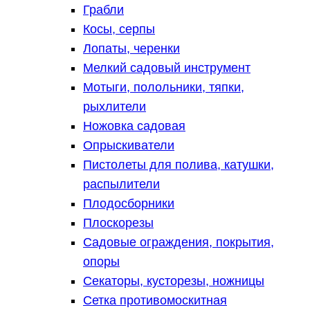
Грабли
Косы, серпы
Лопаты, черенки
Мелкий садовый инструмент
Мотыги, полольники, тяпки,
рыхлители
Ножовка садовая
Опрыскиватели
Пистолеты для полива, катушки,
распылители
Плодосборники
Плоскорезы
Садовые ограждения, покрытия,
опоры
Секаторы, кусторезы, ножницы
Сетка противомоскитная