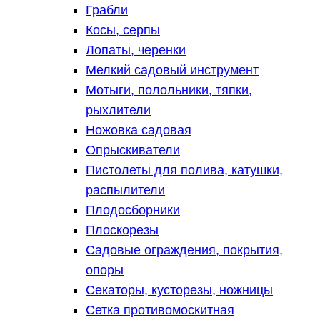
Грабли
Косы, серпы
Лопаты, черенки
Мелкий садовый инструмент
Мотыги, полольники, тяпки,
рыхлители
Ножовка садовая
Опрыскиватели
Пистолеты для полива, катушки,
распылители
Плодосборники
Плоскорезы
Садовые ограждения, покрытия,
опоры
Секаторы, кусторезы, ножницы
Сетка противомоскитная