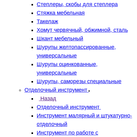
Степлеры, скобы для степлера
Стяжка мебельная
Такелаж
Хомут червячный, обжимной, сталь
Шкант мебельный
Шурупы желтопассированные,
универсальные
Шурупы оцинкованные,
универсальные
Шурупы, саморезы специальные
Отделочный инструмент
Назад
Отделочный инструмент
Инструмент малярный и штукатурно-
отделочный
Инструмент по работе с