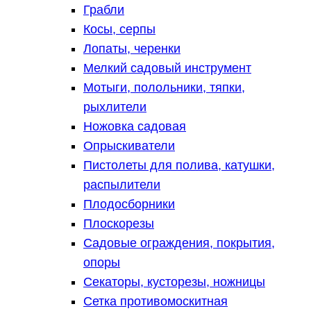
Грабли
Косы, серпы
Лопаты, черенки
Мелкий садовый инструмент
Мотыги, полольники, тяпки,
рыхлители
Ножовка садовая
Опрыскиватели
Пистолеты для полива, катушки,
распылители
Плодосборники
Плоскорезы
Садовые ограждения, покрытия,
опоры
Секаторы, кусторезы, ножницы
Сетка противомоскитная