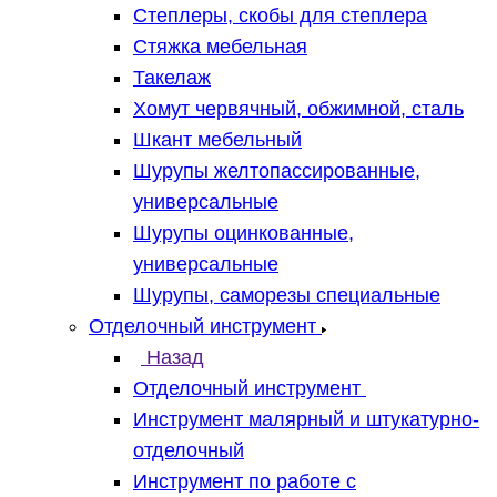
Степлеры, скобы для степлера
Стяжка мебельная
Такелаж
Хомут червячный, обжимной, сталь
Шкант мебельный
Шурупы желтопассированные,
универсальные
Шурупы оцинкованные,
универсальные
Шурупы, саморезы специальные
Отделочный инструмент
Назад
Отделочный инструмент
Инструмент малярный и штукатурно-
отделочный
Инструмент по работе с