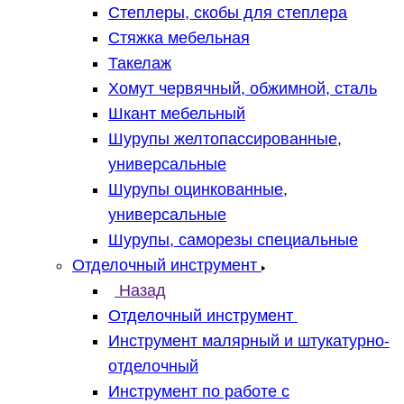
Степлеры, скобы для степлера
Стяжка мебельная
Такелаж
Хомут червячный, обжимной, сталь
Шкант мебельный
Шурупы желтопассированные,
универсальные
Шурупы оцинкованные,
универсальные
Шурупы, саморезы специальные
Отделочный инструмент
Назад
Отделочный инструмент
Инструмент малярный и штукатурно-
отделочный
Инструмент по работе с