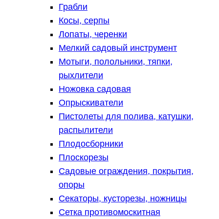
Грабли
Косы, серпы
Лопаты, черенки
Мелкий садовый инструмент
Мотыги, полольники, тяпки,
рыхлители
Ножовка садовая
Опрыскиватели
Пистолеты для полива, катушки,
распылители
Плодосборники
Плоскорезы
Садовые ограждения, покрытия,
опоры
Секаторы, кусторезы, ножницы
Сетка противомоскитная