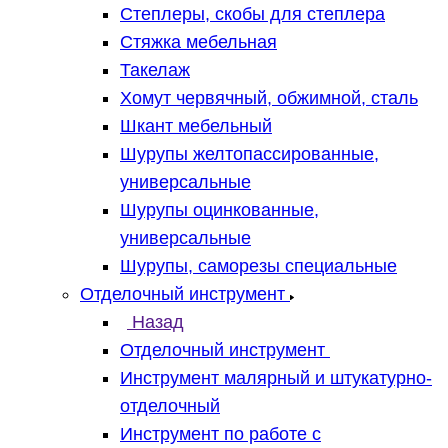
Степлеры, скобы для степлера
Стяжка мебельная
Такелаж
Хомут червячный, обжимной, сталь
Шкант мебельный
Шурупы желтопассированные,
универсальные
Шурупы оцинкованные,
универсальные
Шурупы, саморезы специальные
Отделочный инструмент
Назад
Отделочный инструмент
Инструмент малярный и штукатурно-
отделочный
Инструмент по работе с