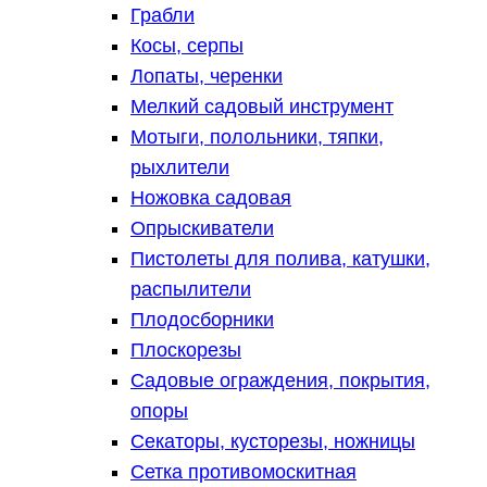
Грабли
Косы, серпы
Лопаты, черенки
Мелкий садовый инструмент
Мотыги, полольники, тяпки,
рыхлители
Ножовка садовая
Опрыскиватели
Пистолеты для полива, катушки,
распылители
Плодосборники
Плоскорезы
Садовые ограждения, покрытия,
опоры
Секаторы, кусторезы, ножницы
Сетка противомоскитная