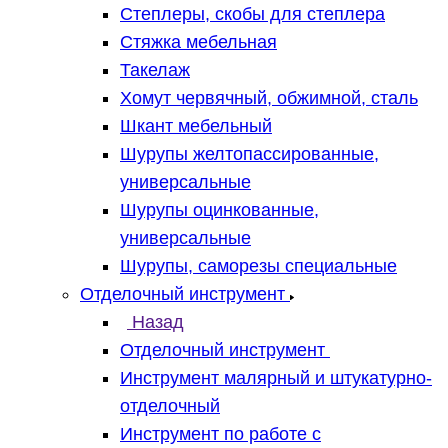
Степлеры, скобы для степлера
Стяжка мебельная
Такелаж
Хомут червячный, обжимной, сталь
Шкант мебельный
Шурупы желтопассированные,
универсальные
Шурупы оцинкованные,
универсальные
Шурупы, саморезы специальные
Отделочный инструмент
Назад
Отделочный инструмент
Инструмент малярный и штукатурно-
отделочный
Инструмент по работе с