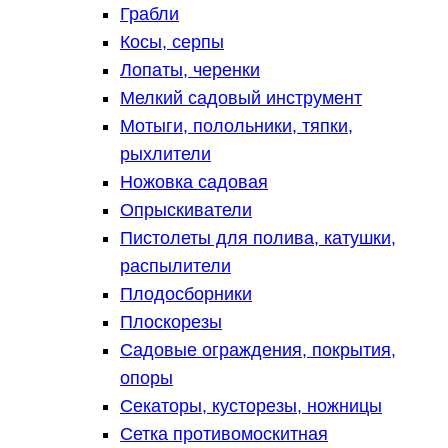
Грабли
Косы, серпы
Лопаты, черенки
Мелкий садовый инструмент
Мотыги, полольники, тяпки,
рыхлители
Ножовка садовая
Опрыскиватели
Пистолеты для полива, катушки,
распылители
Плодосборники
Плоскорезы
Садовые ограждения, покрытия,
опоры
Секаторы, кусторезы, ножницы
Сетка противомоскитная