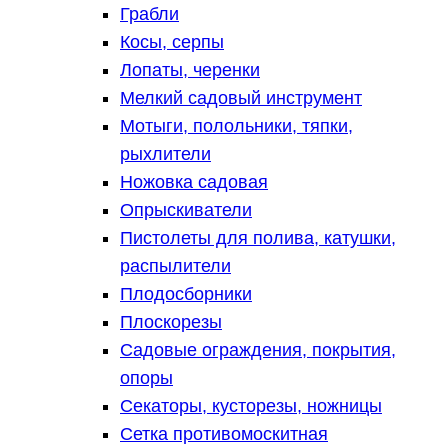
Грабли
Косы, серпы
Лопаты, черенки
Мелкий садовый инструмент
Мотыги, полольники, тяпки,
рыхлители
Ножовка садовая
Опрыскиватели
Пистолеты для полива, катушки,
распылители
Плодосборники
Плоскорезы
Садовые ограждения, покрытия,
опоры
Секаторы, кусторезы, ножницы
Сетка противомоскитная