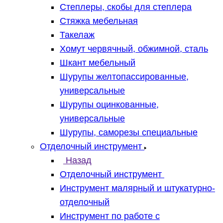
Степлеры, скобы для степлера
Стяжка мебельная
Такелаж
Хомут червячный, обжимной, сталь
Шкант мебельный
Шурупы желтопассированные,
универсальные
Шурупы оцинкованные,
универсальные
Шурупы, саморезы специальные
Отделочный инструмент
Назад
Отделочный инструмент
Инструмент малярный и штукатурно-
отделочный
Инструмент по работе с